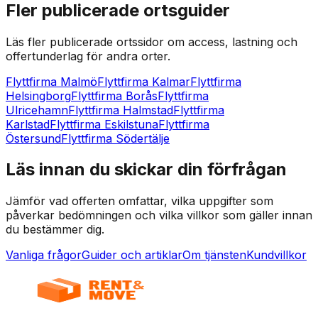
Fler publicerade ortsguider
Läs fler publicerade ortssidor om access, lastning och
offertunderlag för andra orter.
Flyttfirma Malmö
Flyttfirma Kalmar
Flyttfirma
Helsingborg
Flyttfirma Borås
Flyttfirma
Ulricehamn
Flyttfirma Halmstad
Flyttfirma
Karlstad
Flyttfirma Eskilstuna
Flyttfirma
Östersund
Flyttfirma Södertälje
Läs innan du skickar din förfrågan
Jämför vad offerten omfattar, vilka uppgifter som
påverkar bedömningen och vilka villkor som gäller innan
du bestämmer dig.
Vanliga frågor
Guider och artiklar
Om tjänsten
Kundvillkor