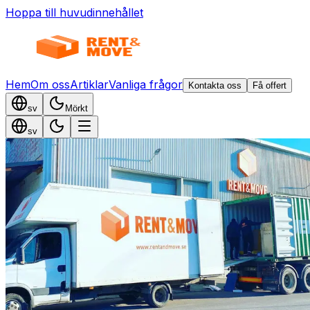
Hoppa till huvudinnehållet
Hem
Om oss
Artiklar
Vanliga frågor
Kontakta oss
Få offert
sv
Mörkt
sv