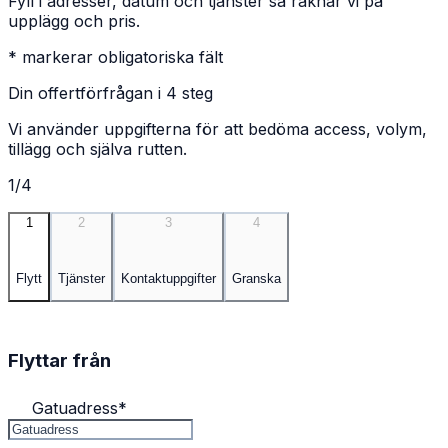
Fyll i adresser, datum och tjänster så räknar vi på
upplägg och pris.
* markerar obligatoriska fält
Din offertförfrågan i 4 steg
Vi använder uppgifterna för att bedöma access, volym,
tillägg och själva rutten.
1/4
1
2
3
4
Flytt
Tjänster
Kontaktuppgifter
Granska
Flyttar från
Gatuadress
*