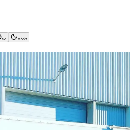
sv
Mörkt