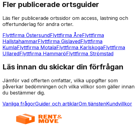
Fler publicerade ortsguider
Läs fler publicerade ortssidor om access, lastning och
offertunderlag för andra orter.
Flyttfirma Östersund
Flyttfirma Åre
Flyttfirma
Hallstahammar
Flyttfirma Gislaved
Flyttfirma
Kumla
Flyttfirma Motala
Flyttfirma Karlskoga
Flyttfirma
Ullared
Flyttfirma Hammarö
Flyttfirma Strömstad
Läs innan du skickar din förfrågan
Jämför vad offerten omfattar, vilka uppgifter som
påverkar bedömningen och vilka villkor som gäller innan
du bestämmer dig.
Vanliga frågor
Guider och artiklar
Om tjänsten
Kundvillkor