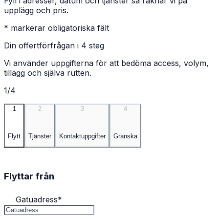
Fyll i adresser, datum och tjänster så räknar vi på
upplägg och pris.
* markerar obligatoriska fält
Din offertförfrågan i 4 steg
Vi använder uppgifterna för att bedöma access, volym,
tillägg och själva rutten.
1/4
1
2
3
4
Flytt
Tjänster
Kontaktuppgifter
Granska
Flyttar från
Gatuadress
*