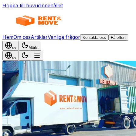
Hoppa till huvudinnehållet
Hem
Om oss
Artiklar
Vanliga frågor
Kontakta oss
Få offert
sv
Mörkt
sv