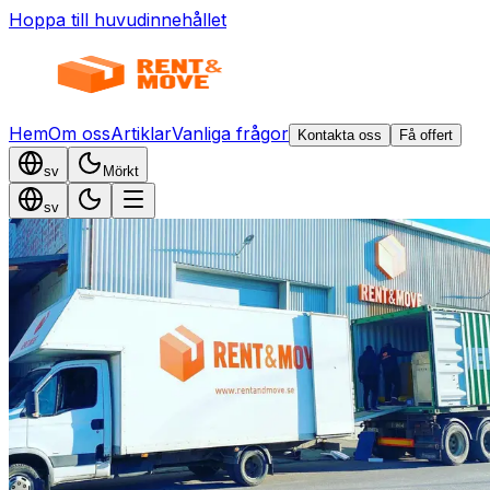
Hoppa till huvudinnehållet
Hem
Om oss
Artiklar
Vanliga frågor
Kontakta oss
Få offert
sv
Mörkt
sv