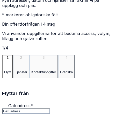
Fyll i adresser, datum och tjänster så räknar vi på
upplägg och pris.
* markerar obligatoriska fält
Din offertförfrågan i 4 steg
Vi använder uppgifterna för att bedöma access, volym,
tillägg och själva rutten.
1/4
1
2
3
4
Flytt
Tjänster
Kontaktuppgifter
Granska
Flyttar från
Gatuadress
*