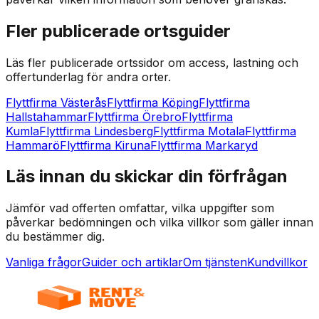
Fler publicerade ortsguider
Läs fler publicerade ortssidor om access, lastning och
offertunderlag för andra orter.
Flyttfirma Västerås
Flyttfirma Köping
Flyttfirma
Hallstahammar
Flyttfirma Örebro
Flyttfirma
Kumla
Flyttfirma Lindesberg
Flyttfirma Motala
Flyttfirma
Hammarö
Flyttfirma Kiruna
Flyttfirma Markaryd
Läs innan du skickar din förfrågan
Jämför vad offerten omfattar, vilka uppgifter som
påverkar bedömningen och vilka villkor som gäller innan
du bestämmer dig.
Vanliga frågor
Guider och artiklar
Om tjänsten
Kundvillkor