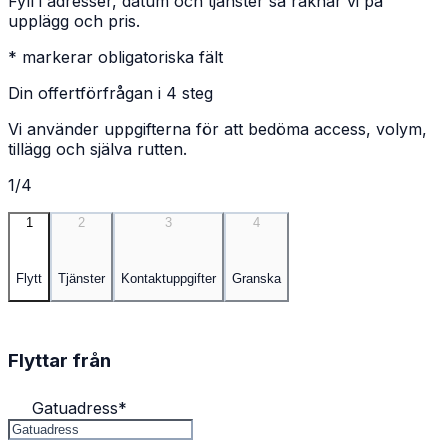
Fyll i adresser, datum och tjänster så räknar vi på
upplägg och pris.
* markerar obligatoriska fält
Din offertförfrågan i 4 steg
Vi använder uppgifterna för att bedöma access, volym,
tillägg och själva rutten.
1/4
1
2
3
4
Flytt
Tjänster
Kontaktuppgifter
Granska
Flyttar från
Gatuadress
*