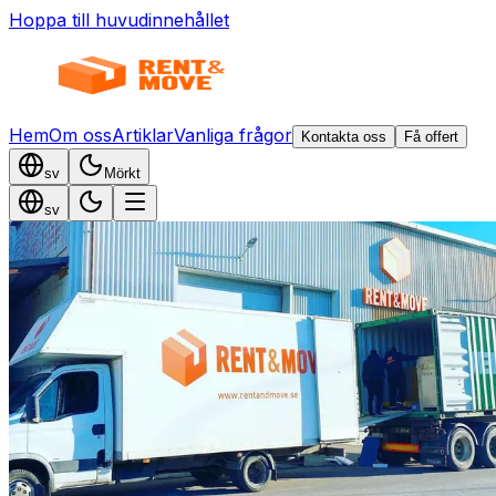
Hoppa till huvudinnehållet
Hem
Om oss
Artiklar
Vanliga frågor
Kontakta oss
Få offert
sv
Mörkt
sv