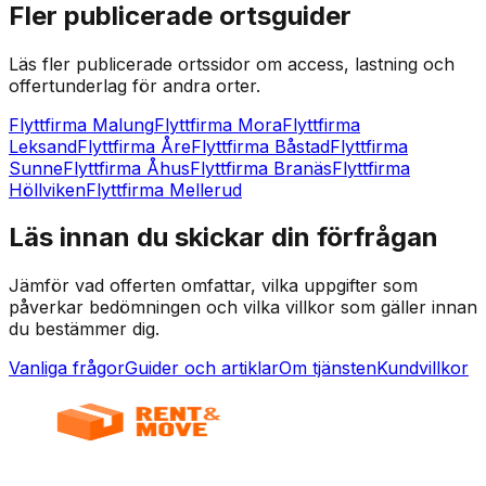
Fler publicerade ortsguider
Läs fler publicerade ortssidor om access, lastning och
offertunderlag för andra orter.
Flyttfirma Malung
Flyttfirma Mora
Flyttfirma
Leksand
Flyttfirma Åre
Flyttfirma Båstad
Flyttfirma
Sunne
Flyttfirma Åhus
Flyttfirma Branäs
Flyttfirma
Höllviken
Flyttfirma Mellerud
Läs innan du skickar din förfrågan
Jämför vad offerten omfattar, vilka uppgifter som
påverkar bedömningen och vilka villkor som gäller innan
du bestämmer dig.
Vanliga frågor
Guider och artiklar
Om tjänsten
Kundvillkor