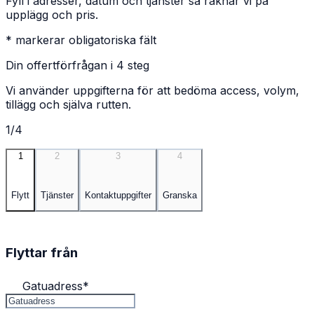
Fyll i adresser, datum och tjänster så räknar vi på
upplägg och pris.
* markerar obligatoriska fält
Din offertförfrågan i 4 steg
Vi använder uppgifterna för att bedöma access, volym,
tillägg och själva rutten.
1/4
1
2
3
4
Flytt
Tjänster
Kontaktuppgifter
Granska
Flyttar från
Gatuadress
*