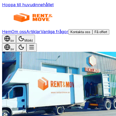
Hoppa till huvudinnehållet
Hem
Om oss
Artiklar
Vanliga frågor
Kontakta oss
Få offert
sv
Mörkt
sv