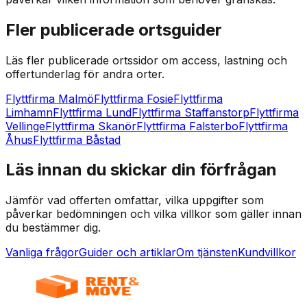
Fler publicerade ortsguider
Läs fler publicerade ortssidor om access, lastning och
offertunderlag för andra orter.
Flyttfirma Malmö
Flyttfirma Fosie
Flyttfirma
Limhamn
Flyttfirma Lund
Flyttfirma Staffanstorp
Flyttfirma
Vellinge
Flyttfirma Skanör
Flyttfirma Falsterbo
Flyttfirma
Åhus
Flyttfirma Båstad
Läs innan du skickar din förfrågan
Jämför vad offerten omfattar, vilka uppgifter som
påverkar bedömningen och vilka villkor som gäller innan
du bestämmer dig.
Vanliga frågor
Guider och artiklar
Om tjänsten
Kundvillkor